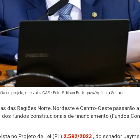
ção do projeto, que vai à CAS - Foto: Edilson Rodrigues/Agência Senado
s das Regiões Norte, Nordeste e Centro-Oeste passarão a
dos fundos constitucionais de financiamento (Fundos Cons
vista no Projeto de Lei (PL)
2.592/2023
, do senador Jayme