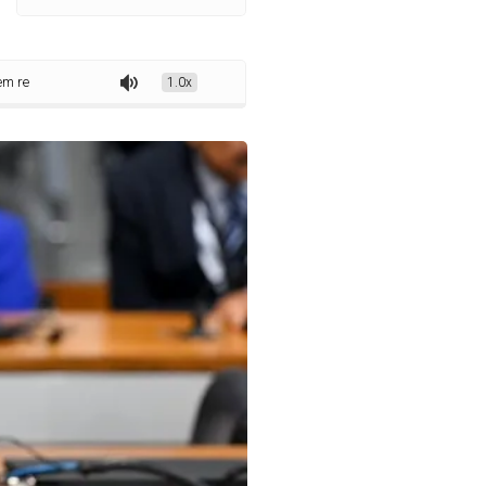
os de fundos constitucionais, decide CDR
1.0x