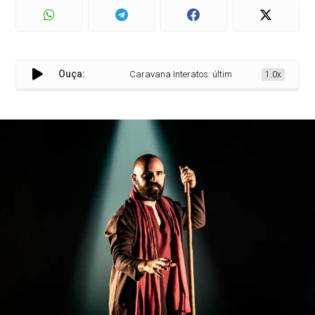
Ouça:
Caravana Interatos: última apresentação do ano 
1.0x