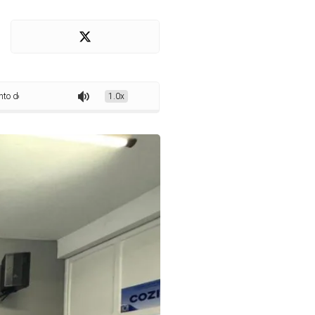
tual para abertura de créditos suplementares no orçamento municipal
1.0x