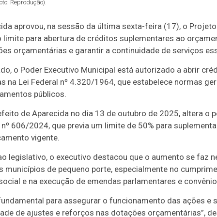
oto: Reprodução).
da aprovou, na sessão da última sexta-feira (17), o Projeto
 limite para abertura de créditos suplementares ao orçame
es orçamentárias e garantir a continuidade de serviços ess
o, o Poder Executivo Municipal está autorizado a abrir cré
as na Lei Federal nº 4.320/1964, que estabelece normas gerai
çamentos públicos.
feito de Aparecida no dia 13 de outubro de 2025, altera o p
 nº 606/2024, que previa um limite de 50% para suplementa
çamento vigente.
egislativo, o executivo destacou que o aumento se faz ne
os municípios de pequeno porte, especialmente no cumprim
 social e na execução de emendas parlamentares e convênio
 fundamental para assegurar o funcionamento das ações e s
ade de ajustes e reforços nas dotações orçamentárias”, des