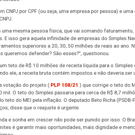
um CNPJ por CPF (ou seja, uma empresa por pessoa) e uma c
CNPJ.
 uma mesma pessoa física, que vai somando faturamento, ma
PFs. E isso gera aquela infinidade de empresas do Simples N
mentos superiores a 20, 30, 50 milhões de reais ao ano. 
 queremos defender? São esses?”, questionou.
um teto de R$ 10 milhões de receita líquida para o Simples
ndo ele, a receita bruta contém impostos e não deveria se
a votação do projeto (
PLP 108/21
) que corrige o teto do 
 mil. O teto do Simples passaria para cerca de R$ 8,7 milh
o teto do MEI pela inflação. O deputado Beto Richa (PSDB-
ços, disse que o reajuste é urgente.
da e sonha em crescer não pode ser punido por isso. O Bras
mites é garantir mais oportunidades, mais dignidade e men
firmou.