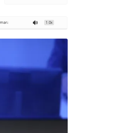
pontam necessidade de correção dos tetos do MEI e do Simples
1.0x