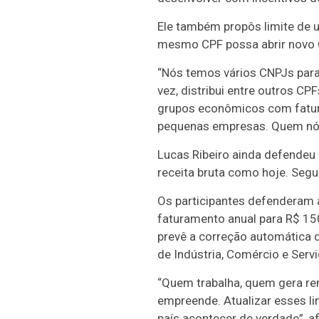
Ele também propôs limite de 
mesmo CPF possa abrir novo 
“Nós temos vários CNPJs para
vez, distribui entre outros C
grupos econômicos com fatura
pequenas empresas. Quem nós
Lucas Ribeiro ainda defendeu 
receita bruta como hoje. Segu
Os participantes defenderam 
faturamento anual para R$ 150
prevê a correção automática d
de Indústria, Comércio e Servi
“Quem trabalha, quem gera ren
empreende. Atualizar esses li
país acontecer de verdade”, a