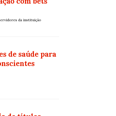
dação com bets
ervidores da instituição
es de saúde para
onscientes