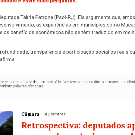
vidados e envie suas perguntas.
eputada Talíria Petrone (Psol-RJ). Ela argumenta que, embor
esenvolvimento, as experiências em municípios como Maca
e os benefícios econômicos não se têm traduzido em melho
rofundidade, transparência e participação social os reais c
afirma.
de responsabilidade de quem realizá-lo. Nos reservamos ao direito de reprovar ou el
ntenham palavras ofensivas.
Câmara
Há 2 semanas
Retrospectiva: deputados 