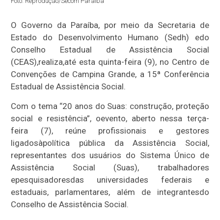
Foto: Reprodução/Secom Paraíba
O Governo da Paraíba, por meio da Secretaria de
Estado do Desenvolvimento Humano (Sedh) e
d
o
Conselho Estadual de Assistência Social
(CEAS),
realiza,
até esta quinta-feira (9), no Centro de
Convenções de Campina Grande, a 15ª Conferência
Estadual de Assistência Social.
Com o tema “20 anos do S
uas
: construção, proteção
social e resistência”, o
e
vento, aberto nes
s
a terça-
feira (7), reúne profissionais e gestores
ligados
à
política pública da Assistência Social,
representantes dos usuários do Sistema Único de
Assistência Social (S
uas
), trabalhadores
e
pesquisadores
das universidades federais e
estaduais, parlamentares, além d
e integrantes
do
Conselho de Assistência Social.