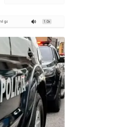
rafas de gin com notas fiscais falsas
1.0x