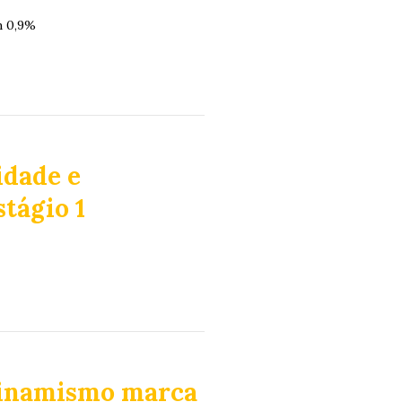
m 0,9%
idade e
stágio 1
dinamismo marca