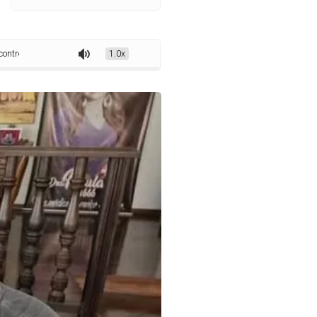
 Zé Aldemir e recebe convite para se filiar ao PP
1.0x