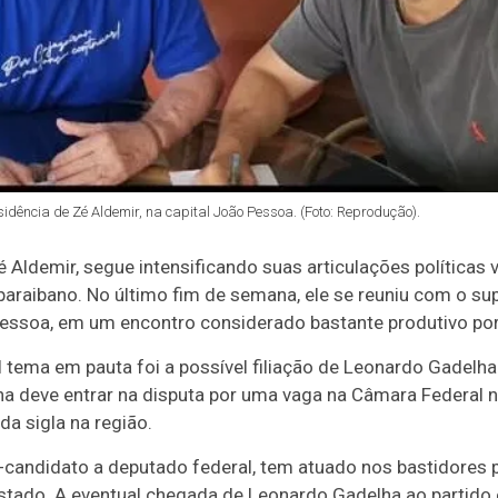
sidência de Zé Aldemir, na capital João Pessoa. (Foto: Reprodução).
é Aldemir, segue intensificando suas articulações políticas 
paraibano. No último fim de semana, ele se reuniu com o su
ssoa, em um encontro considerado bastante produtivo por
al tema em pauta foi a possível filiação de Leonardo Gadelh
a deve entrar na disputa por uma vaga na Câmara Federal n
da sigla na região.
candidato a deputado federal, tem atuado nos bastidores p
estado. A eventual chegada de Leonardo Gadelha ao partido 