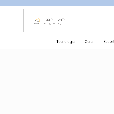
22
34
°C
°C
Sousa, PB
Tecnologia
Geral
Espor