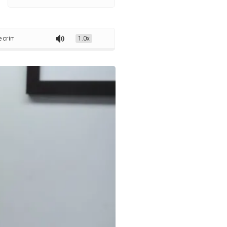
aliza uso de veículo com tração animal
1.0x