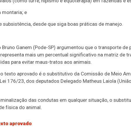
valos (como turfe, hipismo e equoterapia) em fazendas e e
 montaria; e
de subsistência, desde que siga boas práticas de manejo.
do Bruno Ganem (Pode-SP) argumentou que o transporte de
representa mais um percentual significativo na matriz de tr
das para evitar maus-tratos aos animais.
 o texto aprovado é o
substitutivo
da Comissão de Meio Amb
e Lei 176/23, dos deputados Delegado Matheus Laiola (Uniã
riminalização das condutas em qualquer situação, o substit
e física do animal.
exto aprovado