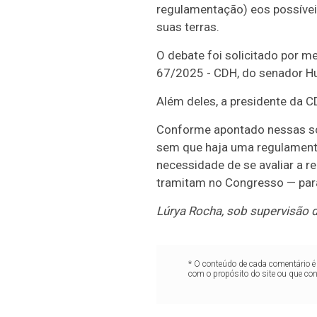
regulamentação) e
os possíve
suas terras.
O debate foi solicitado por m
67/2025 - CDH, do senador Hu
Além deles, a presidente da 
Conforme apontado nessas soli
sem que haja uma regulamenta
necessidade de se avaliar a
r
tramitam no Congresso — para 
Lúrya Rocha, sob supervisão de
* O conteúdo de cada comentário é 
com o propósito do site ou que co