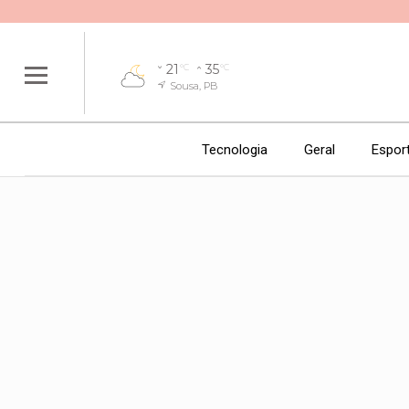
21
35
°C
°C
Sousa, PB
Tecnologia
Geral
Espor