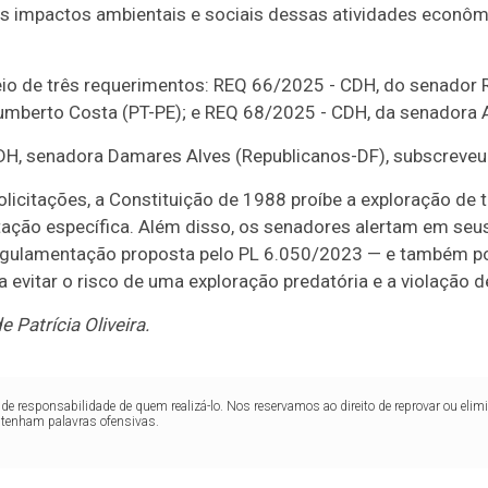
is impactos ambientais e sociais dessas atividades econôm
eio de três requerimentos: REQ 66/2025 - CDH, do senador 
mberto Costa (PT-PE); e REQ 68/2025 - CDH, da senadora A
CDH, senadora Damares Alves (Republicanos-DF), subscreveu
citações, a Constituição de 1988 proíbe a exploração de te
ção específica. Além disso, os senadores alertam em seus
egulamentação proposta pelo PL 6.050/2023 — e também p
evitar o risco de uma exploração predatória e a violação d
 Patrícia Oliveira.
de responsabilidade de quem realizá-lo. Nos reservamos ao direito de reprovar ou el
ntenham palavras ofensivas.