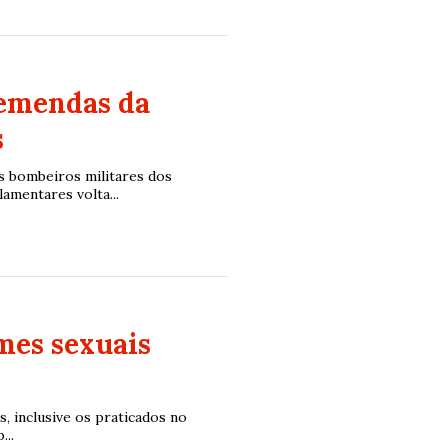
 emendas da
s
s bombeiros militares dos
mentares volta...
mes sexuais
s, inclusive os praticados no
...