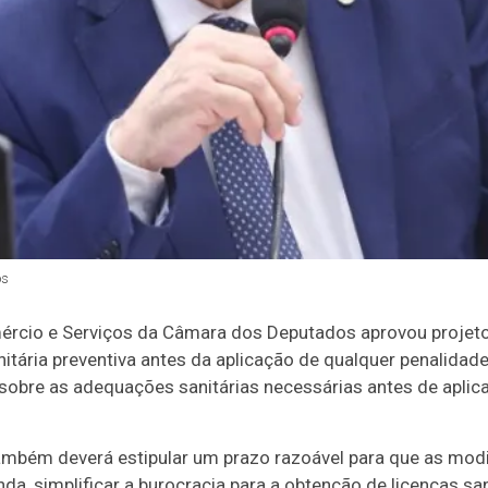
os
rcio e Serviços da Câmara dos Deputados aprovou projeto d
nitária preventiva antes da aplicação de qualquer penalidade
sobre as adequações sanitárias necessárias antes de aplic
 também deverá estipular um prazo razoável para que as mo
inda, simplificar a burocracia para a obtenção de licenças sa