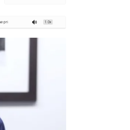
za fiscalização sanitária orientadora
1.0x