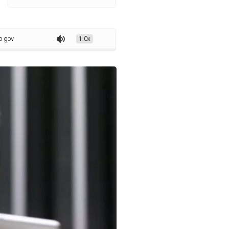
 em discutir reestruturação de carreiras não contempladas
1.0x