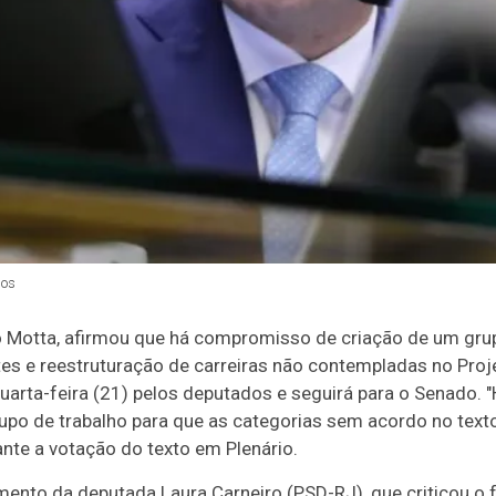
os
 Motta, afirmou que há compromisso de criação de um grup
tes e reestruturação de carreiras não contempladas no Proj
quarta-feira (21) pelos deputados e seguirá para o Senado
po de trabalho para que as categorias sem acordo no texto
ante a votação do texto em Plenário.
nto da deputada Laura Carneiro (PSD-RJ), que criticou o f