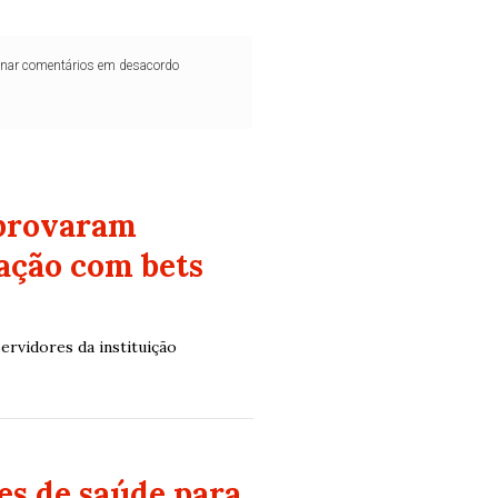
iminar comentários em desacordo
aprovaram
dação com bets
ervidores da instituição
es de saúde para