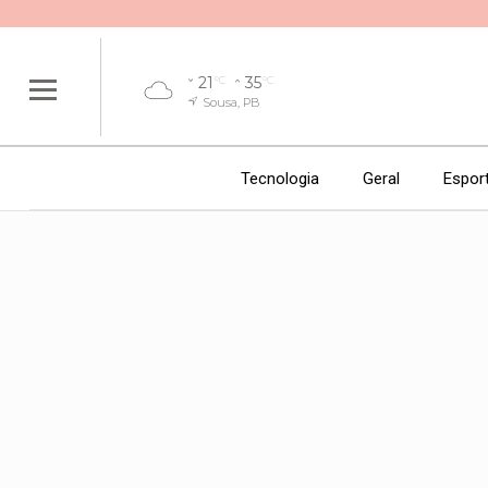
21
35
°C
°C
Sousa, PB
Tecnologia
Geral
Espor