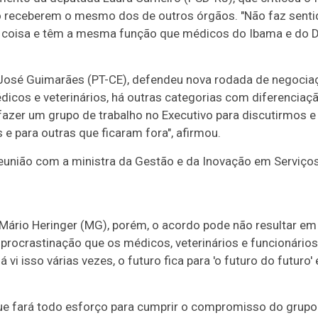
ão receberem o mesmo dos de outros órgãos. "Não faz sen
isa e têm a mesma função que médicos do Ibama e do Dnit
 José Guimarães (PT-CE), defendeu nova rodada de negocia
icos e veterinários, há outras categorias com diferenciação
fazer um grupo de trabalho no Executivo para discutirmos
e para outras que ficaram fora", afirmou.
eunião com a ministra da Gestão e da Inovação em Serviços
 Mário Heringer (MG), porém, o acordo pode não resultar em
 procrastinação que os médicos, veterinários e funcionário
vi isso várias vezes, o futuro fica para 'o futuro do futuro
 fará todo esforço para cumprir o compromisso do grupo 