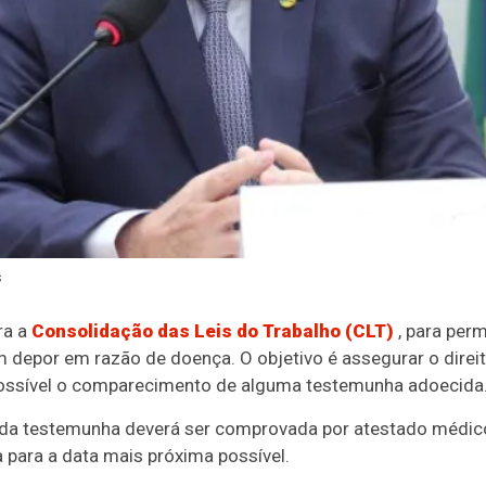
s
ra a
Consolidação das Leis do Trabalho (CLT)
, para perm
depor em razão de doença. O objetivo é assegurar o dire
possível o comparecimento de alguma testemunha adoecida
 da testemunha deverá ser comprovada por atestado médico
 para a data mais próxima possível.