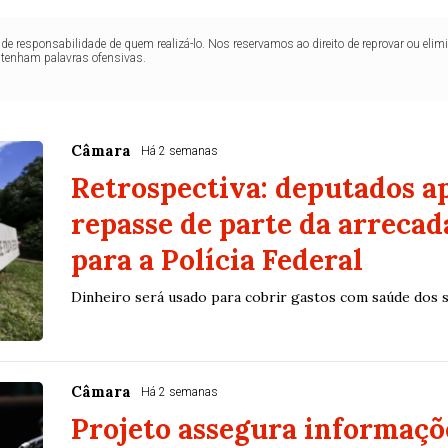
de responsabilidade de quem realizá-lo. Nos reservamos ao direito de reprovar ou el
ntenham palavras ofensivas.
Câmara
Há 2 semanas
Retrospectiva: deputados 
repasse de parte da arreca
para a Polícia Federal
Dinheiro será usado para cobrir gastos com saúde dos s
Câmara
Há 2 semanas
Projeto assegura informaçõ