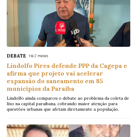
DEBATE
Há 2 meses
Lindolfo Pires defende PPP da Cagepa e
afirma que projeto vai acelerar
expansão do saneamento em 85
municípios da Paraíba
Lindolfo ainda comparou o debate ao problema da coleta de
lixo na capital paraibana, cobrando maior atenção para
questões urbanas que afetam diretamente a população.