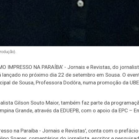
produção).
MO IMPRESSO NA PARAÍBA’ - Jornais e Revistas, do jornalis
rá lançado no próximo dia 22 de setembro em Sousa. O even
icipal de Sousa, Professora Dodôra, numa promoção da UBE 
nalista Gilson Souto Maior, também faz parte da programa
pina Grande, através da EDUEPB, com o apoio da EPC – E
esso na Paraíba - Jornais e Revistas', conta com o prefácio 
elino Soares, comentários do jornalista, escritor e pesquisa