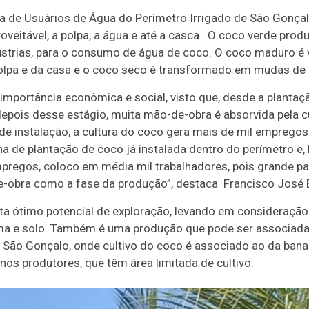
a de Usuários de Água do Perímetro Irrigado de São Gonça
roveitável, a polpa, a água e até a casca. O coco verde pro
strias, para o consumo de água de coco. O coco maduro é 
olpa e da casa e o coco seco é transformado em mudas de
importância econômica e social, visto que, desde a plantaçã
depois desse estágio, muita mão-de-obra é absorvida pela c
de instalação, a cultura do coco gera mais de mil emprego
 de plantação de coco já instalada dentro do perímetro e,
pregos, coloco em média mil trabalhadores, pois grande pa
-de-obra como a fase da produção”, destaca Francisco José 
nta ótimo potencial de exploração, levando em consideraçã
ima e solo. Também é uma produção que pode ser associada 
 São Gonçalo, onde cultivo do coco é associado ao da banan
nos produtores, que têm área limitada de cultivo.