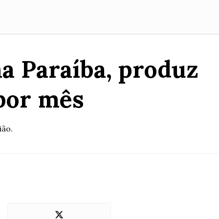
na Paraíba, produz
 por mês
ião.