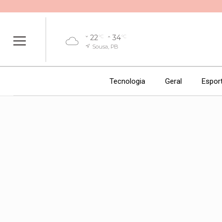
22
34
°C
°C
Sousa, PB
Tecnologia
Geral
Espor