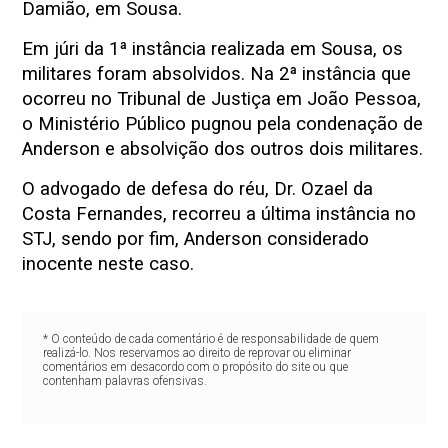
Damião, em Sousa.
Em júri da 1ª instância realizada em Sousa, os
militares foram absolvidos. Na 2ª instância que
ocorreu no Tribunal de Justiça em João Pessoa,
o Ministério Público pugnou pela condenação de
Anderson e absolvição dos outros dois militares.
O advogado de defesa do réu, Dr. Ozael da
Costa Fernandes, recorreu a última instância no
STJ, sendo por fim, Anderson considerado
inocente neste caso.
* O conteúdo de cada comentário é de responsabilidade de quem
realizá-lo. Nos reservamos ao direito de reprovar ou eliminar
comentários em desacordo com o propósito do site ou que
contenham palavras ofensivas.