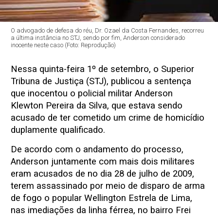
O advogado de defesa do réu, Dr. Ozael da Costa Fernandes, recorreu
a última instância no STJ, sendo por fim, Anderson considerado
inocente neste caso (Foto: Reprodução)
Nessa quinta-feira 1º de setembro, o Superior
Tribuna de Justiça (STJ), publicou a sentença
que inocentou o policial militar Anderson
Klewton Pereira da Silva, que estava sendo
acusado de ter cometido um crime de homicídio
duplamente qualificado.
De acordo com o andamento do processo,
Anderson juntamente com mais dois militares
eram acusados de no dia 28 de julho de 2009,
terem assassinado por meio de disparo de arma
de fogo o popular Wellington Estrela de Lima,
nas imediações da linha férrea, no bairro Frei